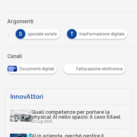
Argomenti
S
T
nica
speciale estate
trasformazione digitale
…
Canali
Documenti digitali
Fatturazione elettronica
…
InnovAttori
Quali competenze per portare la
physical AI nello spazio: il caso Sitael
22 Lug 2026
AI in azienda, perché gestire il