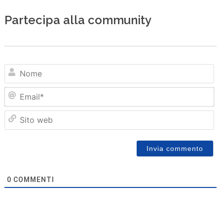
Partecipa alla community
N
Em
Sit
we
0
COMMENTI