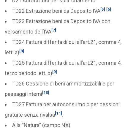
D21 Autofattura per splafonamento
[5]
[6]
TD22 Estrazione beni da Deposito IVA
TD23 Estrazione beni da Deposito IVA con
[7]
versamento dell’IVA
TD24 Fattura differita di cui all’art.21, comma 4,
[8]
lett. a)
TD25 Fattura differita di cui all’art.21, comma 4,
[9]
terzo periodo lett. b)
TD26 Cessione di beni ammortizzabili e per
[10]
passaggi interni
TD27 Fattura per autoconsumo o per cessioni
[11]
gratuite senza rivalsa
.
Alla “Natura” (campo NX)