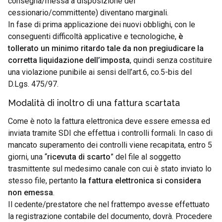
consegna/messa a disposizione del
cessionario/committente) diventano marginali.
In fase di prima applicazione dei nuovi obblighi, con le
conseguenti difficoltà applicative e tecnologiche,
è
tollerato un minimo ritardo tale da non pregiudicare la
corretta liquidazione dell’imposta
, quindi senza costituire
una violazione punibile ai sensi dell’art.6, co.5-bis del
D.Lgs. 475/97.
Modalità di inoltro di una fattura scartata
Come è noto la fattura elettronica deve essere emessa ed
inviata tramite SDI che effettua i controlli formali. In caso di
mancato superamento dei controlli viene recapitata, entro 5
giorni, una “
ricevuta di scarto
” del file al soggetto
trasmittente sul medesimo canale con cui è stato inviato lo
stesso file, pertanto
la fattura elettronica si considera
non emessa
.
Il cedente/prestatore che nel frattempo avesse effettuato
la registrazione contabile del documento, dovrà. Procedere