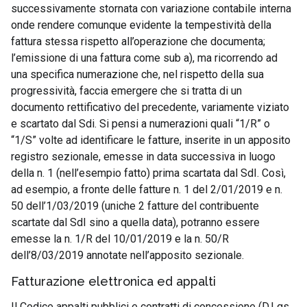
successivamente stornata con variazione contabile interna
onde rendere comunque evidente la tempestività della
fattura stessa rispetto all’operazione che documenta;
l’emissione di una fattura come sub a), ma ricorrendo ad
una specifica numerazione che, nel rispetto della sua
progressività, faccia emergere che si tratta di un
documento rettificativo del precedente, variamente viziato
e scartato dal Sdi. Si pensi a numerazioni quali “1/R” o
“1/S” volte ad identificare le fatture, inserite in un apposito
registro sezionale, emesse in data successiva in luogo
della n. 1 (nell’esempio fatto) prima scartata dal SdI. Così,
ad esempio, a fronte delle fatture n. 1 del 2/01/2019 e n.
50 dell’1/03/2019 (uniche 2 fatture del contribuente
scartate dal SdI sino a quella data), potranno essere
emesse la n. 1/R del 10/01/2019 e la n. 50/R
dell’8/03/2019 annotate nell’apposito sezionale.
Fatturazione elettronica ed appalti
Il
Codice appalti
pubblici e contratti di concessione (D.Lgs