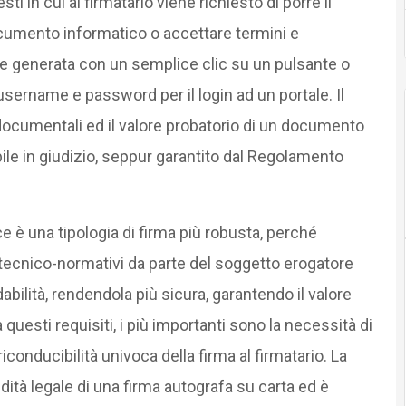
sti in cui al firmatario viene richiesto di porre il
ocumento informatico o accettare termini e
re generata con un semplice clic su un pulsante o
sername e password per il login ad un portale. Il
 documentali ed il valore probatorio di un documento
ile in giudizio, seppur garantito dal Regolamento
e è una tipologia di firma più robusta, perché
i tecnico-normativi da parte del soggetto erogatore
idabilità, rendendola più sicura, garantendo il valore
 questi requisiti, i più importanti sono la necessità di
riconducibilità univoca della firma al firmatario. La
dità legale di una firma autografa su carta ed è