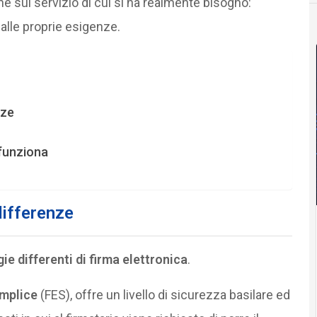
e sul servizio di cui si ha realmente bisogno:
alle proprie esigenze.
nze
 funziona
differenze
gie differenti di firma elettronica
.
emplice
(FES), offre un livello di sicurezza basilare ed