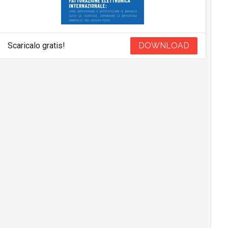
Scaricalo gratis!
DOWNLOAD