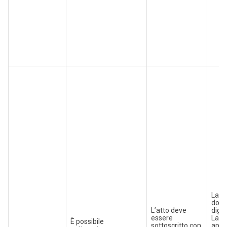
La st
docu
L’atto deve
digi
essere
La m
È possibile
sottoscritto con
appo