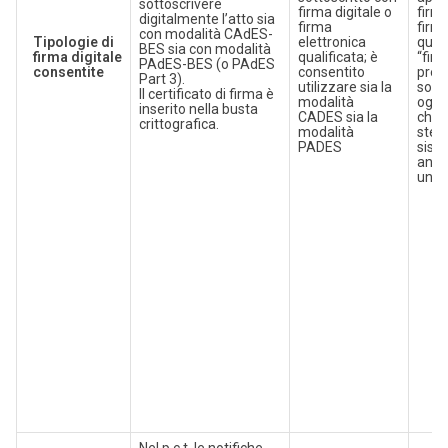
sottoscrivere
firma digitale o
firma
digitalmente l’atto sia
firma
firma
con modalità CAdES-
Tipologie di
elettronica
quali
BES sia con modalità
firma digitale
qualificata; è
“firm
PAdES-BES (o PAdES
consentite
consentito
prev
Part 3).
utilizzare sia la
sogge
Il certificato di firma è
modalità
ognu
inserito nella busta
CADES sia la
chiav
crittografica.
modalità
stes
PADES
sist
anch
una 
Nel p.c.t. le notifiche