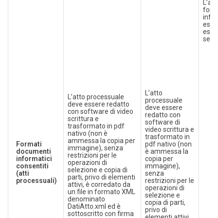
L’att
form
info
esse
escl
segu
L’atto
L’atto processuale
processuale
deve essere redatto
deve essere
con software di video
redatto con
scrittura e
software di
trasformato in pdf
video scrittura e
nativo (non è
trasformato in
ammessa la copia per
Formati
pdf nativo (non
immagine), senza
documenti
è ammessa la
restrizioni per le
informatici
copia per
operazioni di
consentiti
immagine),
selezione e copia di
(atti
senza
parti, privo di elementi
processuali)
restrizioni per le
attivi, è corredato da
operazioni di
un file in formato XML
selezione e
denominato
copia di parti,
DatiAtto.xml ed è
privo di
sottoscritto con firma
elementi attivi,