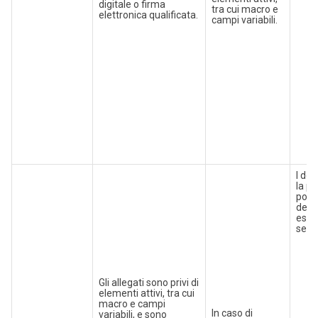
digitale o firma
tra cui macro e
elettronica qualificata.
campi variabili.
I doc
la pr
poss
depo
escl
segu
Gli allegati sono privi di
elementi attivi, tra cui
macro e campi
In caso di
variabili, e sono