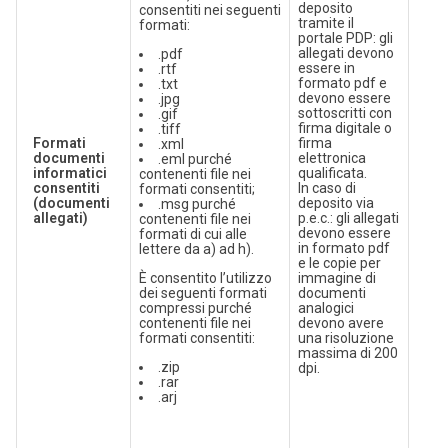
deposito
consentiti nei seguenti
tramite il
formati:
portale PDP: gli
allegati devono
.pdf
essere in
.rtf
formato pdf e
.txt
devono essere
.jpg
sottoscritti con
.gif
firma digitale o
.tiff
Formati
firma
.xml
documenti
elettronica
.eml purché
informatici
qualificata.
contenenti file nei
consentiti
In caso di
formati consentiti;
(documenti
deposito via
.msg purché
allegati)
p.e.c.: gli allegati
contenenti file nei
devono essere
formati di cui alle
in formato pdf
lettere da a) ad h).
e le copie per
È consentito l’utilizzo
immagine di
dei seguenti formati
documenti
compressi purché
analogici
contenenti file nei
devono avere
formati consentiti:
una risoluzione
massima di 200
.zip
dpi.
.rar
.arj