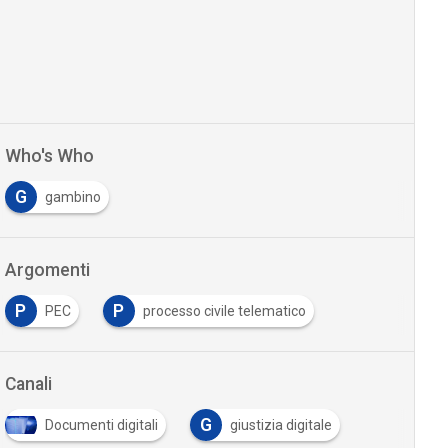
Who's Who
G
gambino
Argomenti
P
P
PEC
processo civile telematico
Canali
G
Documenti digitali
giustizia digitale