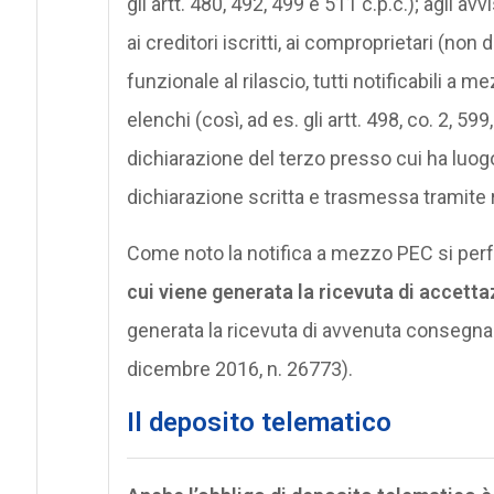
gli artt. 480, 492, 499 e 511 c.p.c.); agli a
ai creditori iscritti, ai comproprietari (non 
funzionale al rilascio, tutti notificabili a m
elenchi (così, ad es. gli artt. 498, co. 2, 599, 
dichiarazione del terzo presso cui ha luog
dichiarazione scritta e trasmessa tramite
Come noto la notifica a mezzo PEC si perf
cui viene generata la ricevuta di accett
generata la ricevuta di avvenuta consegna (a
dicembre 2016, n. 26773).
Il deposito telematico