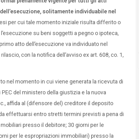
ormai pienamente vigente per tutti gli atti
 dell’esecuzione, solitamente individuabile nel
si per cui tale momento iniziale risulta differito o
 l’esecuzione su beni soggetti a pegno o ipoteca,
 primo atto dell’esecuzione va individuato nel
ascio, con la notifica dell’avviso ex art. 608, co. 1,
to nel momento in cui viene generata la ricevuta di
PEC del ministero della giustizia e la nuova
., affida al (difensore del) creditore il deposito
da effettuarsi entro stretti termini previsti a pena di
obiliari presso il debitore; 30 giorni per le
orni per le espropriazioni immobiliari) presso la