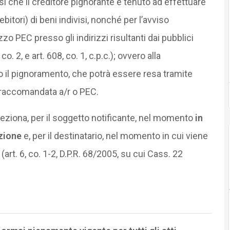
vvisi che il creditore pignorante è tenuto ad effettuare
debitori) di beni indivisi, nonché per l’avviso
ezzo PEC presso gli indirizzi risultanti dai pubblici
co. 2, e art. 608, co. 1, c.p.c.); ovvero alla
o il pignoramento, che potrà essere resa tramite
 raccomandata a/r o PEC.
eziona, per il soggetto notificante, nel momento
in
azione
e, per il destinatario, nel momento in cui viene
rt. 6, co. 1-2, D.P.R. 68/2005, su cui Cass. 22