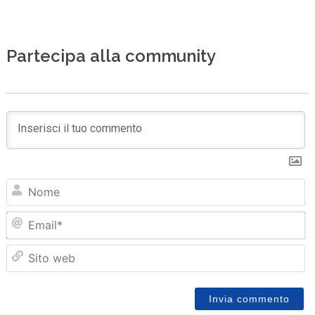
Partecipa alla community
N
Em
Sit
we