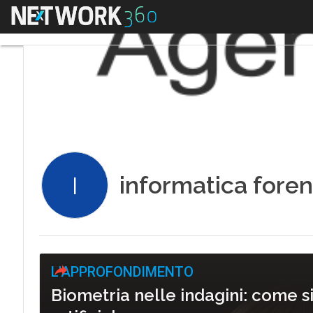
Menu
informatica fore
I
L'APPROFONDIMENTO
Biometria nelle indagini: come si 