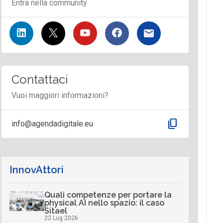
Entra nella community
Contattaci
Vuoi maggiori informazioni?
content_copy
info@agendadigitale.eu
InnovAttori
Quali competenze per portare la
physical AI nello spazio: il caso
Sitael
22 Lug 2026