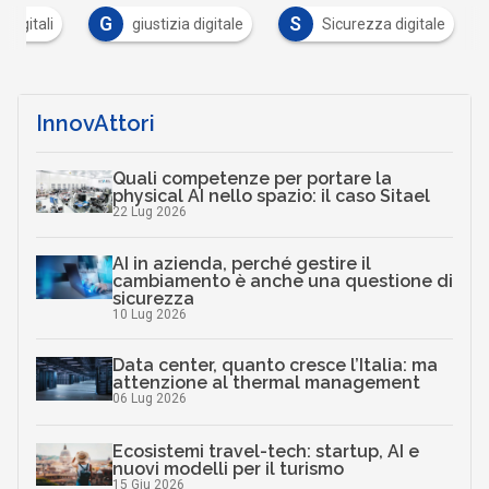
G
S
digitali
giustizia digitale
Sicurezza digitale
InnovAttori
Quali competenze per portare la
physical AI nello spazio: il caso Sitael
22 Lug 2026
AI in azienda, perché gestire il
cambiamento è anche una questione di
sicurezza
10 Lug 2026
Data center, quanto cresce l’Italia: ma
attenzione al thermal management
06 Lug 2026
Ecosistemi travel-tech: startup, AI e
nuovi modelli per il turismo
15 Giu 2026