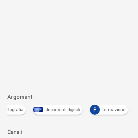
Argomenti
F
I
documenti digitali
formazione
informa
Canali