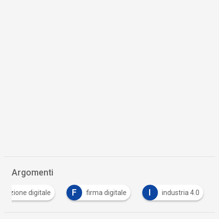
Argomenti
F
I
rvazione digitale
firma digitale
industria 4.0