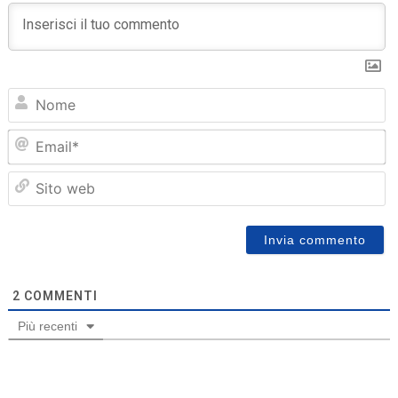
N
Em
Sit
we
2
COMMENTI
Più recenti