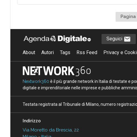
Pagina 
Seguici
About
Autori
Tags
Rss Feed
Privacy e Cooki
Nextwork360
è il più grande network in Italia di testate e 
digitale e imprenditoriale nelle imprese e pubbliche amminist
Testata registrata al Tribunale di Milano, numero registraz
Indirizzo
Via Moretto da Brescia, 22
Milano - Italia