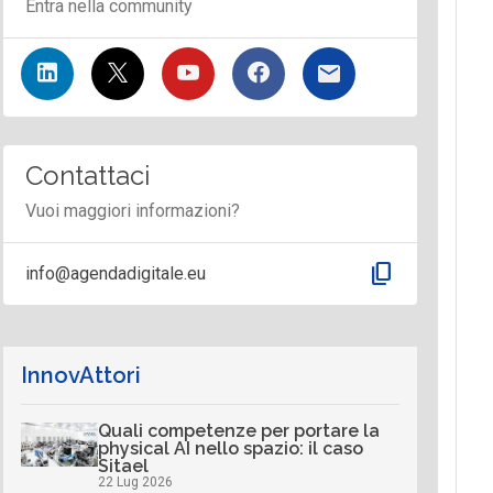
Entra nella community
Contattaci
Vuoi maggiori informazioni?
content_copy
info@agendadigitale.eu
InnovAttori
Quali competenze per portare la
physical AI nello spazio: il caso
Sitael
22 Lug 2026