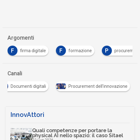
Argomenti
F
P
T
formazione
procurement
Tutto su Cod
Canali
Documenti digitali
Procurement dell'innovazione
InnovAttori
Quali competenze per portare la
physical AI nello spazio: il caso Sitael
22 Lug 2026