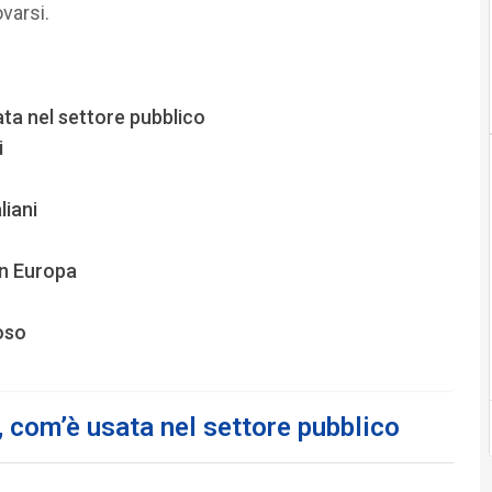
ovarsi.
sata nel settore pubblico
i
liani
 in Europa
oso
ia, com’è usata nel settore pubblico