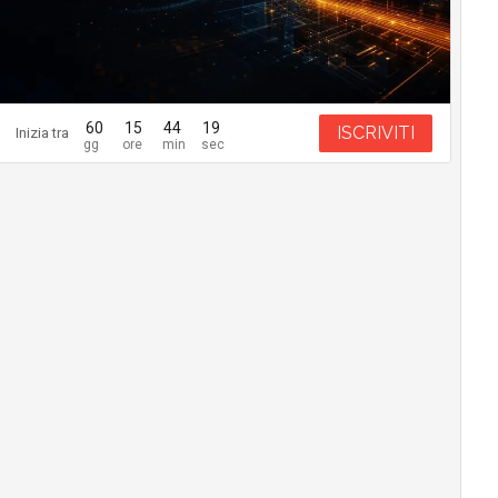
60
15
44
18
ISCRIVITI
Inizia tra