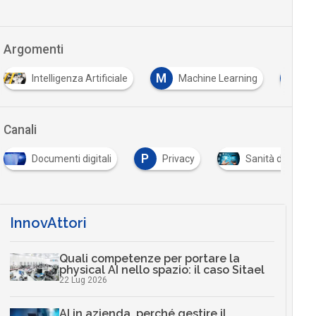
Argomenti
M
T
Intelligenza Artificiale
Machine Learning
t
Canali
P
Documenti digitali
Privacy
Sanità digitale
InnovAttori
Quali competenze per portare la
physical AI nello spazio: il caso Sitael
22 Lug 2026
AI in azienda, perché gestire il