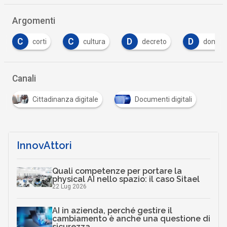
Argomenti
C
D
D
cultura
decreto
domicilio digitale
Canali
Cittadinanza digitale
Documenti digitali
InnovAttori
Quali competenze per portare la
physical AI nello spazio: il caso Sitael
22 Lug 2026
AI in azienda, perché gestire il
cambiamento è anche una questione di
sicurezza