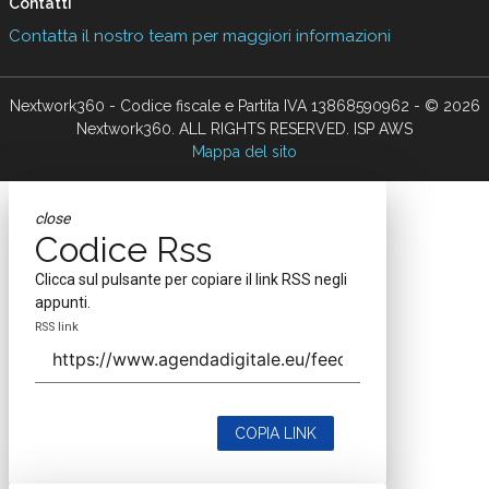
Contatti
Contatta il nostro team per maggiori informazioni
Nextwork360 - Codice fiscale e Partita IVA 13868590962 - © 2026
Nextwork360. ALL RIGHTS RESERVED. ISP AWS
Mappa del sito
close
Codice Rss
Clicca sul pulsante per copiare il link RSS negli
appunti.
RSS link
COPIA LINK