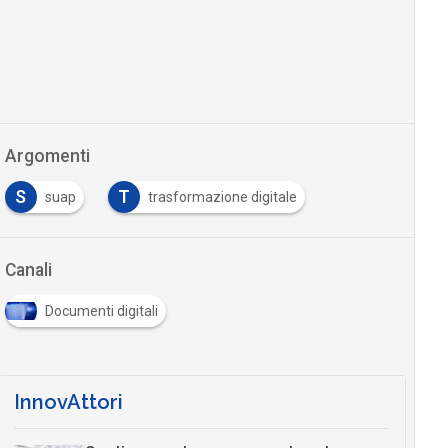
Argomenti
S
T
suap
trasformazione digitale
Canali
Documenti digitali
InnovAttori