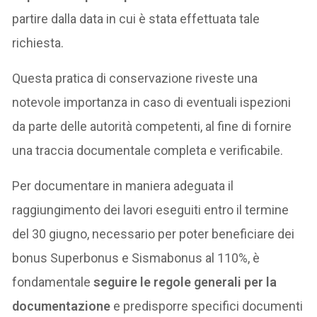
partire dalla data in cui è stata effettuata tale
richiesta.
Questa pratica di conservazione riveste una
notevole importanza in caso di eventuali ispezioni
da parte delle autorità competenti, al fine di fornire
una traccia documentale completa e verificabile.
Per documentare in maniera adeguata il
raggiungimento dei lavori eseguiti entro il termine
del 30 giugno, necessario per poter beneficiare dei
bonus Superbonus e Sismabonus al 110%, è
fondamentale
seguire le regole generali per la
documentazione
e predisporre specifici documenti