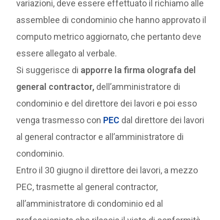
variazioni, deve essere effettuato il richiamo alle
assemblee di condominio che hanno approvato il
computo metrico aggiornato, che pertanto deve
essere allegato al verbale.
Si suggerisce di
apporre la firma olografa del
general contractor,
dell’amministratore di
condominio e del direttore dei lavori e poi esso
venga trasmesso con
PEC
dal direttore dei lavori
al general contractor e all’amministratore di
condominio.
Entro il 30 giugno il direttore dei lavori, a mezzo
PEC, trasmette al general contractor,
all’amministratore di condominio ed al