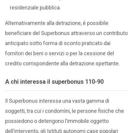
residenziale pubblica.
Alternativamente alla detrazione, è possibile
beneficiare del Superbonus attraverso un contributo
anticipato sotto forma di sconto praticato dai
fornitori dei beni o servizi o per la cessione del
credito corrispondente alla detrazione spettante.
A chi interessa
il superbonus 110-90
Il Superbonus interessa una vasta gamma di
soggetti, tra cui i condomìni, le persone fisiche che
possiedono o detengono l’immobile oggetto
dell’intervento, gli Istituti autonomi case popolari