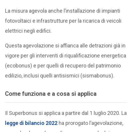
La misura agevola anche l’installazione di impianti
fotovoltaici e infrastrutture per la ricarica di veicoli
elettrici negli edifici.
Questa agevolazione si affianca alle detrazioni già in
vigore per gli interventi di riqualificazione energetica
(ecobonus) e per quelli di recupero del patrimonio
edilizio, inclusi quelli antisismici (sismabonus).
Come funziona e a cosa si applica
Il Superbonus si applica a partire dal 1 luglio 2020. La
legge di bilancio 2022
ha prorogato l’agevolazione,