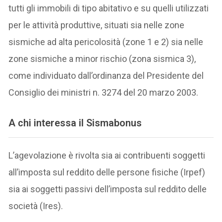
tutti gli immobili di tipo abitativo e su quelli utilizzati
per le attività produttive, situati sia nelle zone
sismiche ad alta pericolosità (zone 1 e 2) sia nelle
zone sismiche a minor rischio (zona sismica 3),
come individuato dall’ordinanza del Presidente del
Consiglio dei ministri n. 3274 del 20 marzo 2003.
A chi interessa
il Sismabonus
L’agevolazione è rivolta sia ai contribuenti soggetti
all’imposta sul reddito delle persone fisiche (Irpef)
sia ai soggetti passivi dell’imposta sul reddito delle
società (Ires).