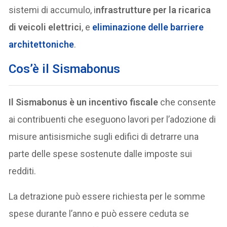
sistemi di accumulo, i
nfrastrutture per la ricarica
di veicoli elettrici
, e
eliminazione delle barriere
architettoniche
.
Cos’è il Sismabonus
Il Sismabonus è un incentivo fiscale
che consente
ai contribuenti che eseguono lavori per l’adozione di
misure antisismiche sugli edifici di detrarre una
parte delle spese sostenute dalle imposte sui
redditi.
La detrazione può essere richiesta per le somme
spese durante l’anno e può essere ceduta se