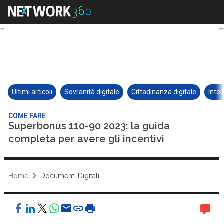
Ultimi articoli
Sovranità digitale
Cittadinanza digitale
Intel
COME FARE
Superbonus 110-90 2023: la guida
completa per avere gli incentivi
Home
Documenti Digitali