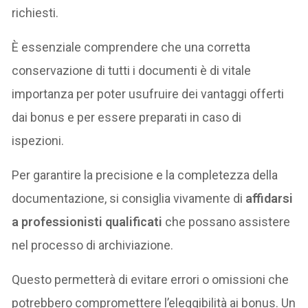
richiesti.
È essenziale comprendere che una corretta
conservazione di tutti i documenti è di vitale
importanza per poter usufruire dei vantaggi offerti
dai bonus e per essere preparati in caso di
ispezioni.
Per garantire la precisione e la completezza della
documentazione, si consiglia vivamente di
affidarsi
a professionisti qualificati
che possano assistere
nel processo di archiviazione.
Questo permetterà di evitare errori o omissioni che
potrebbero compromettere l’eleggibilità ai bonus. Un