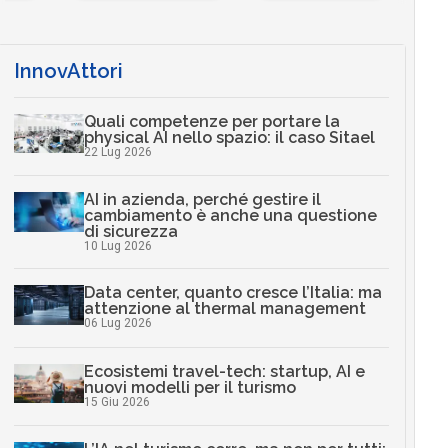
InnovAttori
Quali competenze per portare la
physical AI nello spazio: il caso Sitael
22 Lug 2026
AI in azienda, perché gestire il
cambiamento è anche una questione
di sicurezza
10 Lug 2026
Data center, quanto cresce l’Italia: ma
attenzione al thermal management
06 Lug 2026
Ecosistemi travel-tech: startup, AI e
nuovi modelli per il turismo
15 Giu 2026