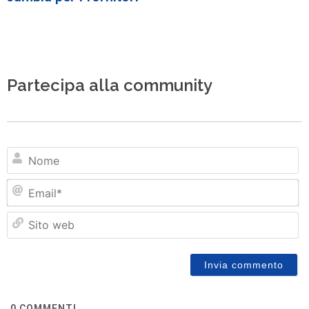
Partecipa alla community
N
Em
Si
w
0
COMMENTI