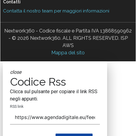
Contatti
Contatta il nostro team per maggiori informazioni
Nextwork360 - Codice fiscale e Partita IVA 13868590962
- © 2026 Nextwork360. ALL RIGHTS RESERVED. ISP
AWS
Mappa del sito
close
Codice Rss
Clicca sul pulsante per copiare il link RSS
negli appunti.
RSS link