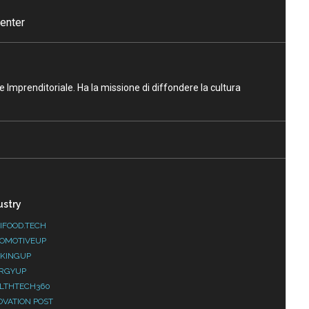
enter
ne Imprenditoriale. Ha la missione di diffondere la cultura
ustry
IFOOD.TECH
OMOTIVEUP
KINGUP
RGYUP
LTHTECH360
OVATION POST