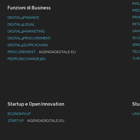
INS
Funzioni di Business
MED
PRO
DIGITAL4FINANCE
RET
DIGITAL4LEGAL
SAN
DIGITAL4MARKETING
SC
DIGITAL4PROCUREMENT
SPA
DIGITAL4SUPPLYCHAIN
TEL
PROCUREMENT
AGENDADIGITALE.EU
TUR
PEOPLE&CHANGE360
Startup e Open Innovation
Stu
ECONOMYUP
UNI
STARTUP
AGENDADIGITALE.EU