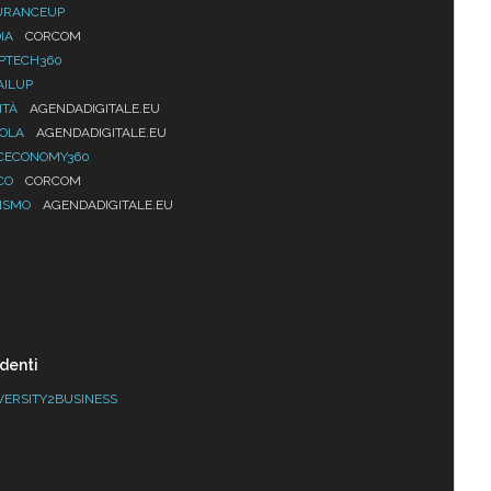
URANCEUP
IA
CORCOM
PTECH360
AILUP
ITÀ
AGENDADIGITALE.EU
UOLA
AGENDADIGITALE.EU
CECONOMY360
CO
CORCOM
ISMO
AGENDADIGITALE.EU
denti
VERSITY2BUSINESS