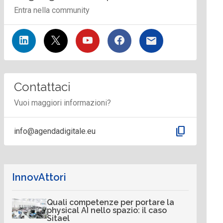
Entra nella community
Contattaci
Vuoi maggiori informazioni?
content_copy
info@agendadigitale.eu
InnovAttori
Quali competenze per portare la
physical AI nello spazio: il caso
Sitael