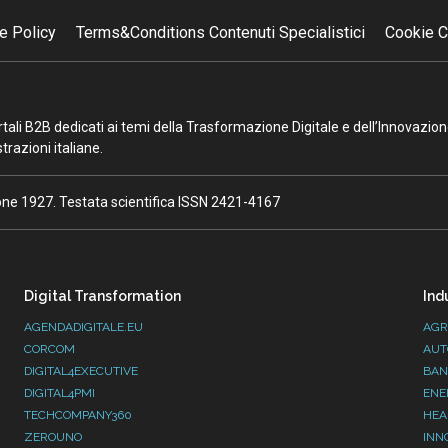
e Policy
Terms&Conditions Contenuti Specialistici
Cookie C
portali B2B dedicati ai temi della Trasformazione Digitale e dell’Innovazio
razioni italiane.
ione 1927. Testata scientifica ISSN 2421-4167
Digital Transformation
Ind
AGENDADIGITALE.EU
AGR
CORCOM
AUT
DIGITAL4EXECUTIVE
BAN
DIGITAL4PMI
ENE
TECHCOMPANY360
HEA
ZEROUNO
INN