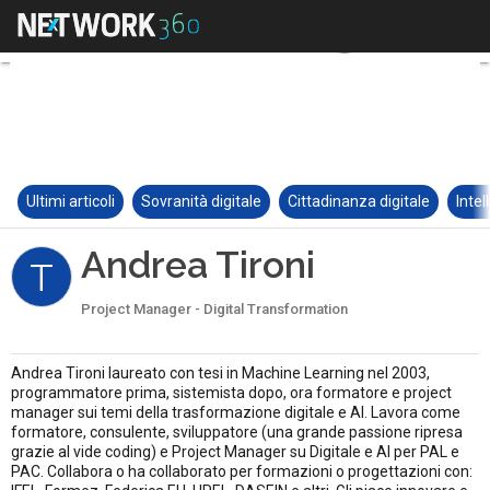
Ultimi articoli
Sovranità digitale
Cittadinanza digitale
Intel
Andrea Tironi
T
Project Manager - Digital Transformation
Andrea Tironi laureato con tesi in Machine Learning nel 2003,
programmatore prima, sistemista dopo, ora formatore e project
manager sui temi della trasformazione digitale e AI. Lavora come
formatore, consulente, sviluppatore (una grande passione ripresa
grazie al vide coding) e Project Manager su Digitale e AI per PAL e
PAC. Collabora o ha collaborato per formazioni o progettazioni con: