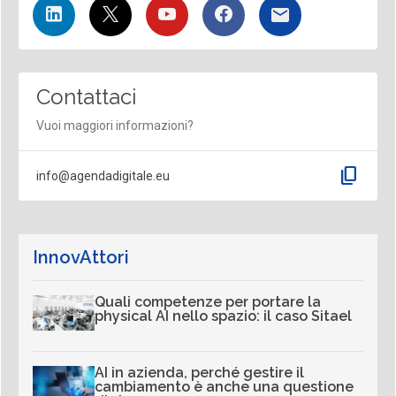
Contattaci
Vuoi maggiori informazioni?
content_copy
info@agendadigitale.eu
InnovAttori
Quali competenze per portare la
physical AI nello spazio: il caso Sitael
AI in azienda, perché gestire il
cambiamento è anche una questione