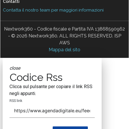
Contatti
Contatta il nostro team per maggiori informazioni
Nextwork360 - Codice fiscale e Partita IVA 13868590962
- © 2026 Nextwork360. ALL RIGHTS RESERVED. ISP
AWS
Mappa del sito
close
Codice Rss
Clicca sul pulsante per copiare il link RSS
negli appunti.
RSS link