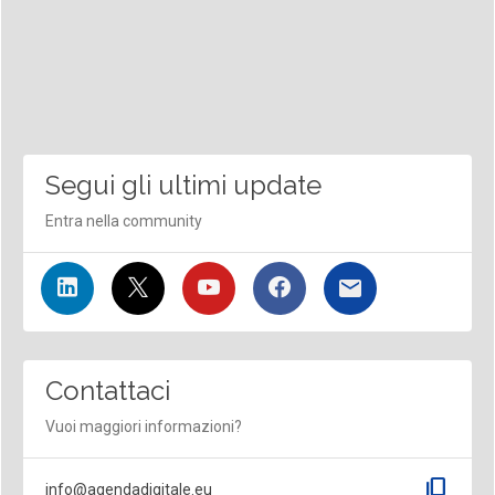
Segui gli ultimi update
Entra nella community
Contattaci
Vuoi maggiori informazioni?
content_copy
info@agendadigitale.eu