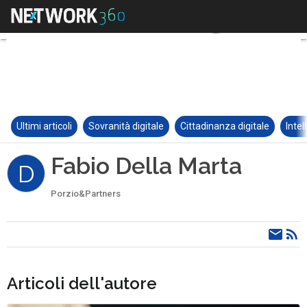
Ultimi articoli
Sovranità digitale
Cittadinanza digitale
Intel
Fabio Della Marta
D
Porzio&Partners
Articoli dell'autore