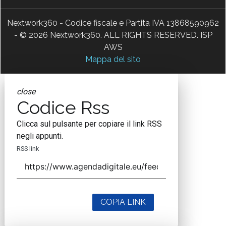
Nextwork360 - Codice fiscale e Partita IVA 13868590962
- © 2026 Nextwork360. ALL RIGHTS RESERVED. ISP
AWS
Mappa del sito
close
Codice Rss
Clicca sul pulsante per copiare il link RSS
negli appunti.
RSS link
COPIA LINK