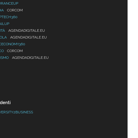
URANCEUP
IA
CORCOM
PTECH360
AILUP
ITÀ
AGENDADIGITALE.EU
UOLA
AGENDADIGITALE.EU
CECONOMY360
CO
CORCOM
ISMO
AGENDADIGITALE.EU
denti
VERSITY2BUSINESS