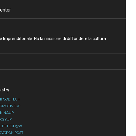
enter
ne Imprenditoriale. Ha la missione di diffondere la cultura
ustry
IFOOD.TECH
OMOTIVEUP
KINGUP
RGYUP
LTHTECH360
OVATION POST