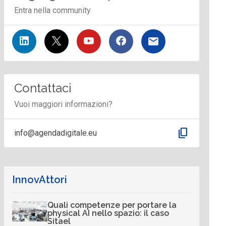
Entra nella community
Contattaci
Vuoi maggiori informazioni?
content_copy
info@agendadigitale.eu
InnovAttori
Quali competenze per portare la
physical AI nello spazio: il caso
Sitael