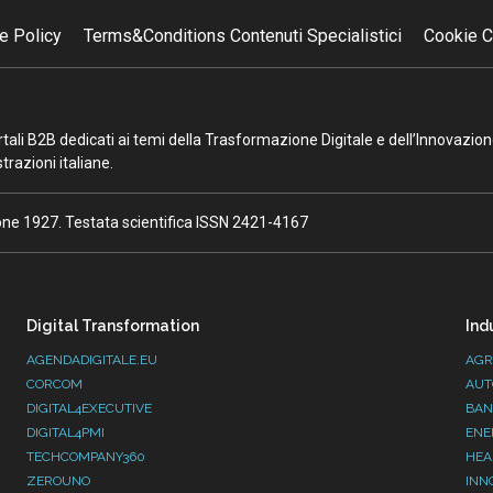
e Policy
Terms&Conditions Contenuti Specialistici
Cookie C
portali B2B dedicati ai temi della Trasformazione Digitale e dell’Innovazio
razioni italiane.
ione 1927. Testata scientifica ISSN 2421-4167
Digital Transformation
Ind
AGENDADIGITALE.EU
AGR
CORCOM
AUT
DIGITAL4EXECUTIVE
BAN
DIGITAL4PMI
ENE
TECHCOMPANY360
HEA
ZEROUNO
INN