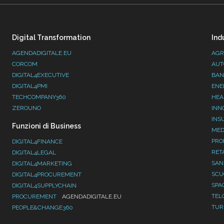
Digital Transformation
Ind
AGENDADIGITALE.EU
AGR
CORCOM
AUT
DIGITAL4EXECUTIVE
BAN
DIGITAL4PMI
ENE
TECHCOMPANY360
HEA
ZEROUNO
INN
INS
Funzioni di Business
MED
PRO
DIGITAL4FINANCE
RET
DIGITAL4LEGAL
SAN
DIGITAL4MARKETING
SC
DIGITAL4PROCUREMENT
SPA
DIGITAL4SUPPLYCHAIN
TEL
PROCUREMENT
AGENDADIGITALE.EU
TUR
PEOPLE&CHANGE360