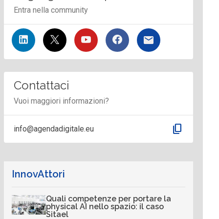
Entra nella community
Contattaci
Vuoi maggiori informazioni?
content_copy
info@agendadigitale.eu
InnovAttori
Quali competenze per portare la
physical AI nello spazio: il caso
Sitael