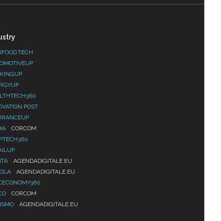
ustry
IFOOD.TECH
OMOTIVEUP
KINGUP
RGYUP
LTHTECH360
OVATION POST
URANCEUP
IA
CORCOM
PTECH360
AILUP
ITÀ
AGENDADIGITALE.EU
UOLA
AGENDADIGITALE.EU
CECONOMY360
CO
CORCOM
ISMO
AGENDADIGITALE.EU