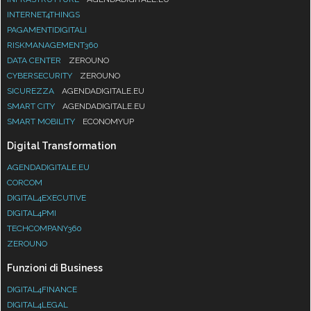
INTERNET4THINGS
PAGAMENTIDIGITALI
RISKMANAGEMENT360
DATA CENTER
ZEROUNO
CYBERSECURITY
ZEROUNO
SICUREZZA
AGENDADIGITALE.EU
SMART CITY
AGENDADIGITALE.EU
SMART MOBILITY
ECONOMYUP
Digital Transformation
AGENDADIGITALE.EU
CORCOM
DIGITAL4EXECUTIVE
DIGITAL4PMI
TECHCOMPANY360
ZEROUNO
Funzioni di Business
DIGITAL4FINANCE
DIGITAL4LEGAL