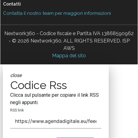
Contatti
Contatta il nostro team per maggiori informazioni
Nextwork360 - Codice fiscale e Partita IVA 13868590962
- © 2026 Nextwork360. ALL RIGHTS RESERVED. ISP
AWS
Mappa del sito
close
Codice Rss
Clicca sul pulsante per copiare il link RSS
negli appunti.
RSS link