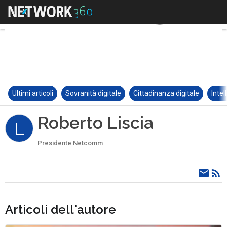
Ultimi articoli
Sovranità digitale
Cittadinanza digitale
Intel
Roberto Liscia
L
Presidente Netcomm
Articoli dell'autore