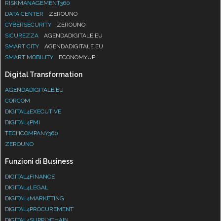
RISKMANAGEMENT360
DATA CENTER
ZEROUNO
CYBERSECURITY
ZEROUNO
SICUREZZA
AGENDADIGITALE.EU
SMART CITY
AGENDADIGITALE.EU
SMART MOBILITY
ECONOMYUP
Digital Transformation
AGENDADIGITALE.EU
CORCOM
DIGITAL4EXECUTIVE
DIGITAL4PMI
TECHCOMPANY360
ZEROUNO
Funzioni di Business
DIGITAL4FINANCE
DIGITAL4LEGAL
DIGITAL4MARKETING
DIGITAL4PROCUREMENT
DIGITAL4SUPPLYCHAIN