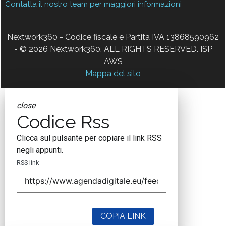
Contatta il nostro team per maggiori informazioni
Nextwork360 - Codice fiscale e Partita IVA 13868590962
- © 2026 Nextwork360. ALL RIGHTS RESERVED. ISP
AWS
Mappa del sito
close
Codice Rss
Clicca sul pulsante per copiare il link RSS
negli appunti.
RSS link
COPIA LINK