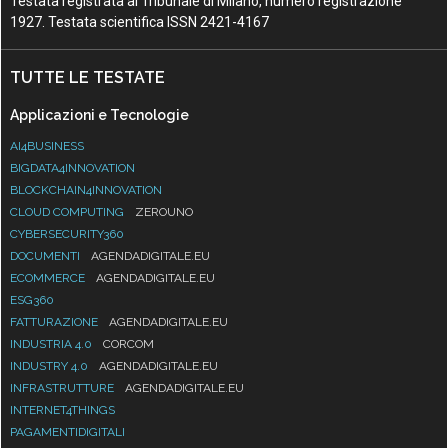
Testata registrata al Tribunale di Milano, numero registrazione
1927. Testata scientifica ISSN 2421-4167
TUTTE LE TESTATE
Applicazioni e Tecnologie
AI4BUSINESS
BIGDATA4INNOVATION
BLOCKCHAIN4INNOVATION
CLOUD COMPUTING
ZEROUNO
CYBERSECURITY360
DOCUMENTI
AGENDADIGITALE.EU
ECOMMERCE
AGENDADIGITALE.EU
ESG360
FATTURAZIONE
AGENDADIGITALE.EU
INDUSTRIA 4.0
CORCOM
INDUSTRY 4.0
AGENDADIGITALE.EU
INFRASTRUTTURE
AGENDADIGITALE.EU
INTERNET4THINGS
PAGAMENTIDIGITALI