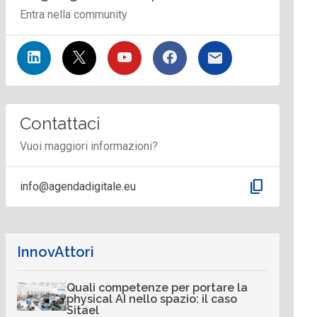
Entra nella community
Contattaci
Vuoi maggiori informazioni?
content_copy
info@agendadigitale.eu
InnovAttori
Quali competenze per portare la
physical AI nello spazio: il caso
Sitael