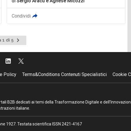
di
Sergio Aracu
e
Agnese Micozzi
Condividi
Pagina
 1 di 5
successiva
e Policy
Terms&Conditions Contenuti Specialistici
Cookie C
portali B2B dedicati ai temi della Trasformazione Digitale e dell’Innovazio
razioni italiane.
ione 1927. Testata scientifica ISSN 2421-4167