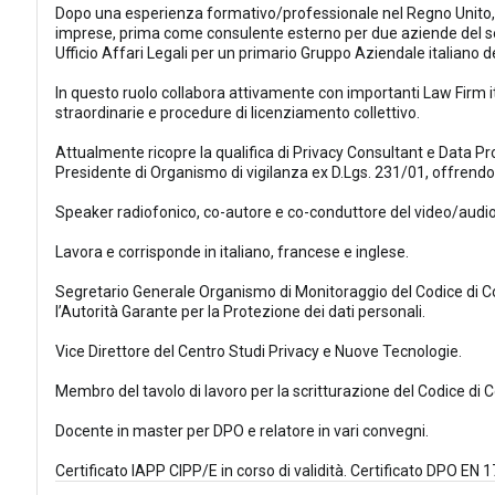
Dopo una esperienza formativo/professionale nel Regno Unito, to
imprese, prima come consulente esterno per due aziende del s
Ufficio Affari Legali per un primario Gruppo Aziendale italiano d
In questo ruolo collabora attivamente con importanti Law Firm it
straordinarie e procedure di licenziamento collettivo.
Attualmente ricopre la qualifica di Privacy Consultant e Data Pr
Presidente di Organismo di vigilanza ex D.Lgs. 231/01, offrend
Speaker radiofonico, co-autore e co-conduttore del video/audio 
Lavora e corrisponde in italiano, francese e inglese.
Segretario Generale Organismo di Monitoraggio del Codice di Co
l’Autorità Garante per la Protezione dei dati personali.
Vice Direttore del Centro Studi Privacy e Nuove Tecnologie.
Membro del tavolo di lavoro per la scritturazione del Codice di
Docente in master per DPO e relatore in vari convegni.
Certificato IAPP CIPP/E in corso di validità. Certificato DPO EN 1