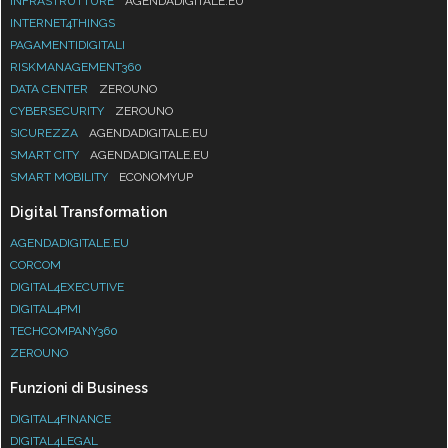
INFRASTRUTTURE
AGENDADIGITALE.EU
INTERNET4THINGS
PAGAMENTIDIGITALI
RISKMANAGEMENT360
DATA CENTER
ZEROUNO
CYBERSECURITY
ZEROUNO
SICUREZZA
AGENDADIGITALE.EU
SMART CITY
AGENDADIGITALE.EU
SMART MOBILITY
ECONOMYUP
Digital Transformation
AGENDADIGITALE.EU
CORCOM
DIGITAL4EXECUTIVE
DIGITAL4PMI
TECHCOMPANY360
ZEROUNO
Funzioni di Business
DIGITAL4FINANCE
DIGITAL4LEGAL