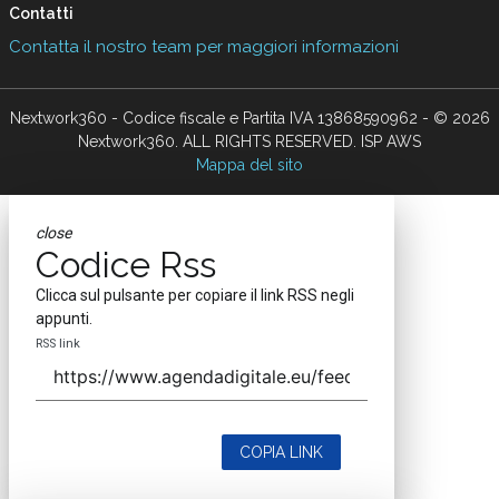
Contatti
Contatta il nostro team per maggiori informazioni
Nextwork360 - Codice fiscale e Partita IVA 13868590962 - © 2026
Nextwork360. ALL RIGHTS RESERVED. ISP AWS
Mappa del sito
close
Codice Rss
Clicca sul pulsante per copiare il link RSS negli
appunti.
RSS link
COPIA LINK