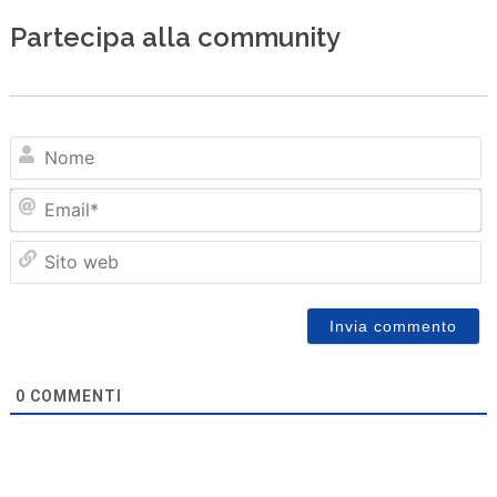
Partecipa alla community
N
Em
Sit
we
0
COMMENTI