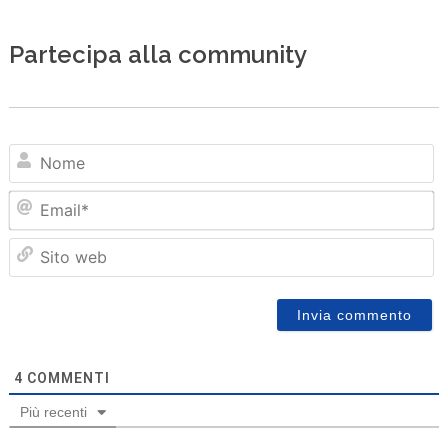
Partecipa alla community
N
Em
Sit
we
4
COMMENTI
Più recenti