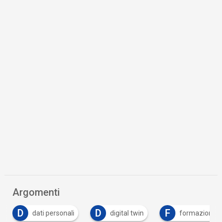
Argomenti
D
F
I
digital twin
formazione
Industria 5.0