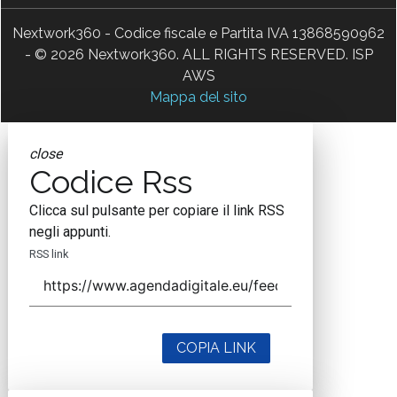
Nextwork360 - Codice fiscale e Partita IVA 13868590962
- © 2026 Nextwork360. ALL RIGHTS RESERVED. ISP
AWS
Mappa del sito
close
Codice Rss
Clicca sul pulsante per copiare il link RSS
negli appunti.
RSS link
COPIA LINK