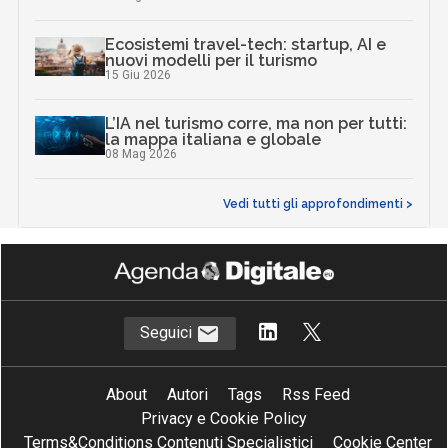
Ecosistemi travel-tech: startup, AI e
nuovi modelli per il turismo
15 Giu 2026
L’IA nel turismo corre, ma non per tutti:
la mappa italiana e globale
08 Mag 2026
Vedi tutti gli approfondimenti >
Seguici
About
Autori
Tags
Rss Feed
Privacy e Cookie Policy
Terms&Conditions Contenuti Specialistici
Cookie Center