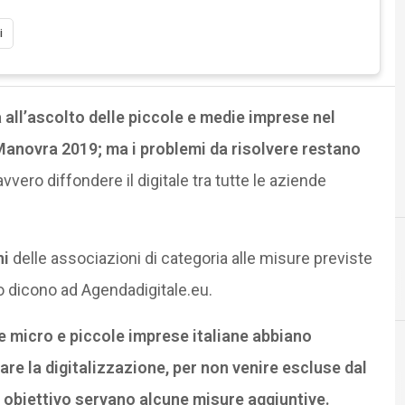
i
 all’ascolto delle piccole e medie imprese nel
Manovra 2019; ma i problemi da risolvere restano
vero diffondere il digitale tra tutte le aziende
ni
delle associazioni di categoria alle misure previste
I
cloud
o dicono ad Agendadigitale.eu.
le micro e piccole imprese italiane abbiano
re la digitalizzazione, per non venire escluse dal
obiettivo servano alcune misure aggiuntive.