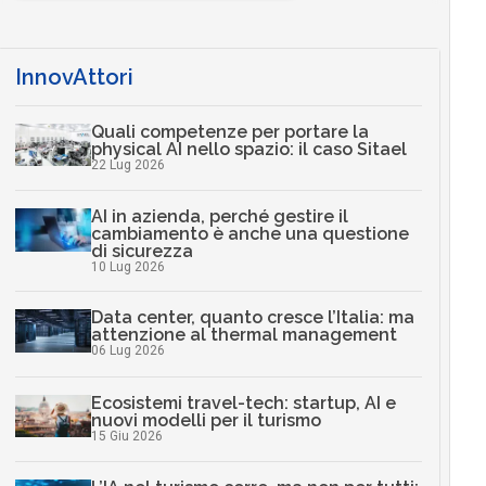
InnovAttori
Quali competenze per portare la
physical AI nello spazio: il caso Sitael
22 Lug 2026
AI in azienda, perché gestire il
cambiamento è anche una questione
di sicurezza
10 Lug 2026
Data center, quanto cresce l’Italia: ma
attenzione al thermal management
06 Lug 2026
Ecosistemi travel-tech: startup, AI e
nuovi modelli per il turismo
15 Giu 2026