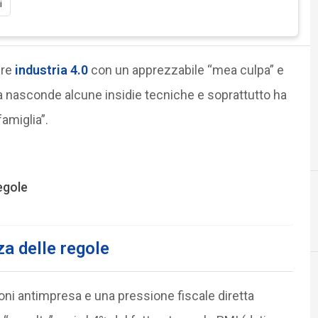
i
are
industria 4.0
con un apprezzabile “mea culpa” e
sta nasconde alcune insidie tecniche e soprattutto ha
amiglia”.
egole
za delle regole
ioni antimpresa e una pressione fiscale diretta