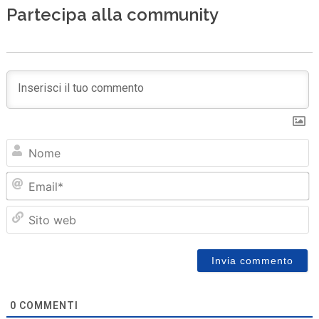
Partecipa alla community
N
Em
Sit
we
0
COMMENTI