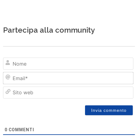
Partecipa alla community
N
Em
Si
w
0
COMMENTI