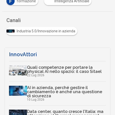
F
formazione
Intelligenza Artificiale
Canali
Industria 5.0/Innovazione in azienda
InnovAttori
Quali competenze per portare la
physical AI nello spazio: il caso Sitael
22 Lug 2026
AI in azienda, perché gestire il
cambiamento è anche una questione
di sicurezza
10 Lug 2026
Data center, quanto cresce l’Italia: ma