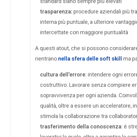
standard siano sempre più elevati
trasparenza:
procedure aziendali più tr
interna più puntuale, a ulteriore vantaggio
intercettate con maggiore puntualità
A questi atout, che si possono considerare
rientrano
nella sfera delle soft skill
ma par
cultura dell’errore
: intendere ogni error
costruttivo. Lavorare senza compiere err
sopravvivenza per ogni azienda. Coinvolg
qualità, oltre a essere un acceleratore, i
stimola la collaborazione tra collaborato
trasferimento della conoscenza
: è st
lavorativi la quale, oltre a garantire la co