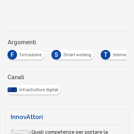
Argomenti
F
S
T
formazione
Smart working
telemedici
Canali
Infrastrutture digitali
InnovAttori
Quali competenze per portare la