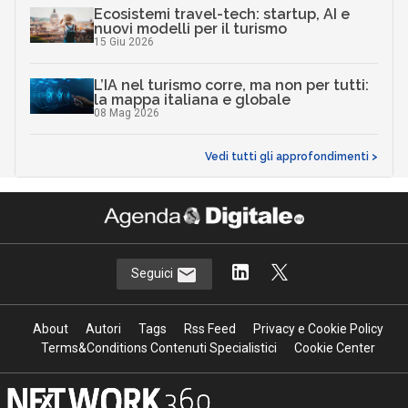
Ecosistemi travel-tech: startup, AI e
nuovi modelli per il turismo
15 Giu 2026
L’IA nel turismo corre, ma non per tutti:
la mappa italiana e globale
08 Mag 2026
Vedi tutti gli approfondimenti >
Seguici
About
Autori
Tags
Rss Feed
Privacy e Cookie Policy
Terms&Conditions Contenuti Specialistici
Cookie Center