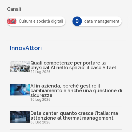
Canali
D
ali
data management
Infrastrutture digitali
InnovAttori
Quali competenze per portare la
physical AI nello spazio: il caso Sitael
22 Lug 2026
AI in azienda, perché gestire il
cambiamento è anche una questione di
sicurezza
10 Lug 2026
Data center, quanto cresce l’Italia: ma
attenzione al thermal management
06 Lug 2026