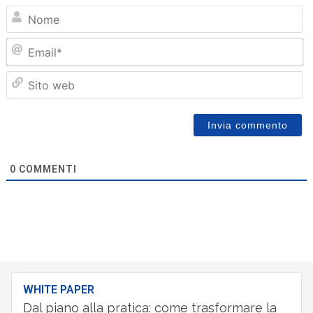
N
Em
Sit
we
0
COMMENTI
WHITE PAPER
Dal piano alla pratica: come trasformare la