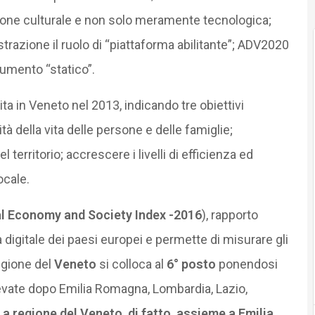
one culturale e non solo meramente tecnologica;
razione il ruolo di “piattaforma abilitante”; ADV2020
umento “statico”.
ta in Veneto nel 2013, indicando tre obiettivi
ità della vita delle persone e delle famiglie;
territorio; accrescere i livelli di efficienza ed
ocale.
al Economy and Society Index -2016
), rapporto
 digitale dei paesi europei e permette di misurare gli
Regione del
Veneto
si colloca al
6° posto
ponendosi
 elevate dopo Emilia Romagna, Lombardia, Lazio,
La regione del Veneto, di fatto, assieme a Emilia