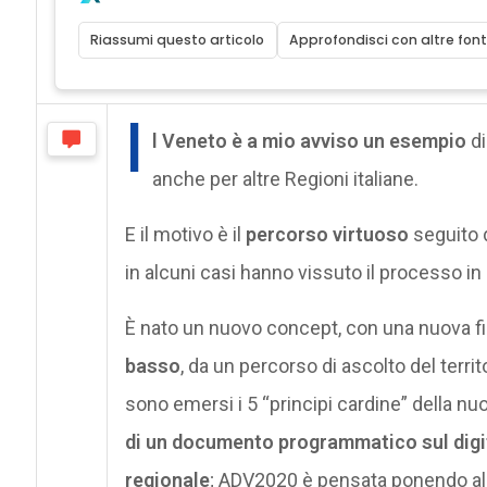
Riassumi questo articolo
Approfondisci con altre font
I
l Veneto è a mio avviso un esempio
di
anche per altre Regioni italiane.
E il motivo è il
percorso virtuoso
seguito d
in alcuni casi hanno vissuto il processo in m
È nato un nuovo concept, con una nuova fin
basso
, da un percorso di ascolto del territo
sono emersi i 5 “principi cardine” della n
di un documento programmatico sul digita
regionale
; ADV2020 è pensata ponendo al 