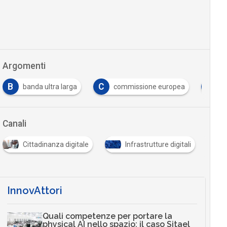
Argomenti
B
C
M
banda ultra larga
commissione europea
Mach
Canali
Cittadinanza digitale
Infrastrutture digitali
InnovAttori
Quali competenze per portare la
physical AI nello spazio: il caso Sitael