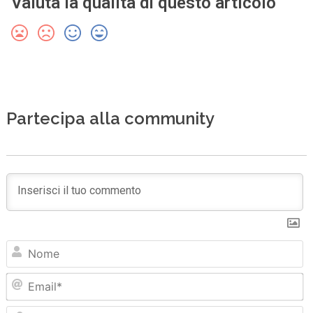
Valuta la qualità di questo articolo
Partecipa alla community
N
Em
Sit