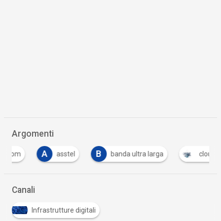
Argomenti
A
B
F
asstel
banda ultra larga
cloud
Canali
Infrastrutture digitali