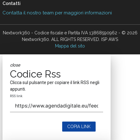
Contatti
Contatta il nostro team per maggiori informazioni
Nextwork360 - Codice fiscale e Partita IVA 13868590962 - © 2026
Nextwork360. ALL RIGHTS RESERVED. ISP AWS
Mappa del sito
close
Codice Rss
Clicca sul pulsante per copiare il link RSS negli
appunti.
RSS link
COPIA LINK