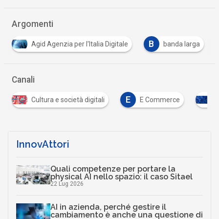
Argomenti
B
Agid Agenzia per l'Italia Digitale
banda larga
Canali
E
Cultura e società digitali
E Commerce
I
InnovAttori
Quali competenze per portare la
physical AI nello spazio: il caso Sitael
22 Lug 2026
AI in azienda, perché gestire il
cambiamento è anche una questione di