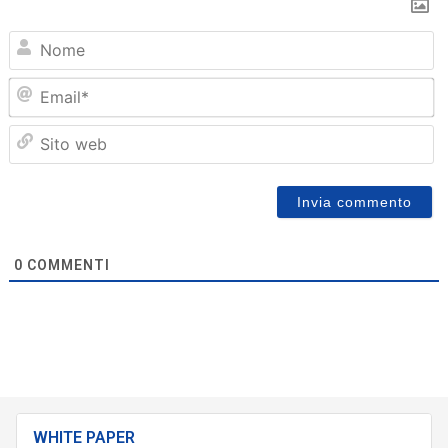
N
Em
Sit
we
0
COMMENTI
WHITE PAPER