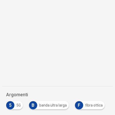
Argomenti
B
F
T
banda ultra larga
fibra ottica
TikTok
…