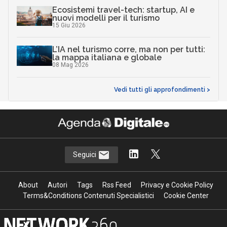
Ecosistemi travel-tech: startup, AI e
nuovi modelli per il turismo
15 Giu 2026
L’IA nel turismo corre, ma non per tutti:
la mappa italiana e globale
08 Mag 2026
Vedi tutti gli approfondimenti >
Seguici
About
Autori
Tags
Rss Feed
Privacy e Cookie Policy
Terms&Conditions Contenuti Specialistici
Cookie Center