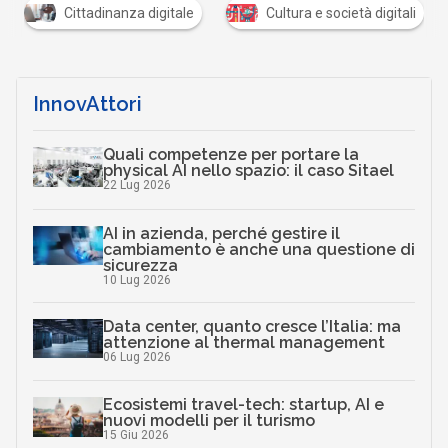
E
Cittadinanza digitale
Cultura e società digitali
E 
InnovAttori
Quali competenze per portare la
physical AI nello spazio: il caso Sitael
22 Lug 2026
AI in azienda, perché gestire il
cambiamento è anche una questione di
sicurezza
10 Lug 2026
Data center, quanto cresce l’Italia: ma
attenzione al thermal management
06 Lug 2026
Ecosistemi travel-tech: startup, AI e
nuovi modelli per il turismo
15 Giu 2026