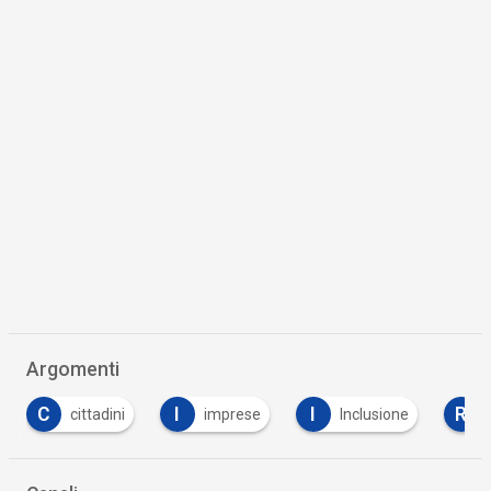
Argomenti
C
I
I
R
cittadini
imprese
Inclusione