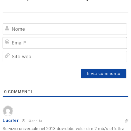
N
Em
Sit
we
0
COMMENTI
Lucifer
13 anni fa
Servizio universale nel 2013 dovrebbe voler dire 2 mb/s effettivi