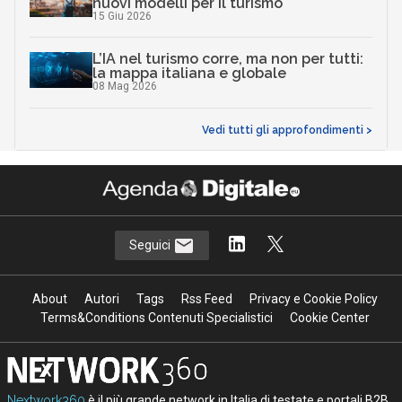
nuovi modelli per il turismo
15 Giu 2026
L’IA nel turismo corre, ma non per tutti:
la mappa italiana e globale
08 Mag 2026
Vedi tutti gli approfondimenti >
Seguici
About
Autori
Tags
Rss Feed
Privacy e Cookie Policy
Terms&Conditions Contenuti Specialistici
Cookie Center
Nextwork360
è il più grande network in Italia di testate e portali B2B