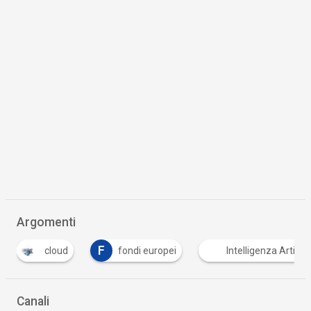
Argomenti
F
fondi europei
Intelligenza Artificiale
Tut
Canali