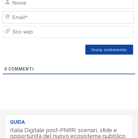
Em
Sit
we
0
COMMENTI
GUIDA
Italia Digitale post-PNRR: scenari, sfide e
opportunità del nuovo ecosistema pubblico