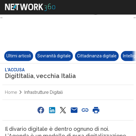
Ultimi articoli
Sovranità digitale
Cittadinanza digitale
Intelli
L'ACCUSA
DigitItalia, vecchia Italia
Home
Infrastrutture Digitali
Il divario digitale è dentro ognuno di noi.
L’Agenda è un modello di pura digitalizzazione