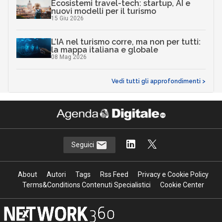
Ecosistemi travel-tech: startup, AI e
nuovi modelli per il turismo
15 Giu 2026
L’IA nel turismo corre, ma non per tutti:
la mappa italiana e globale
08 Mag 2026
Vedi tutti gli approfondimenti >
Seguici
About
Autori
Tags
Rss Feed
Privacy e Cookie Policy
Terms&Conditions Contenuti Specialistici
Cookie Center