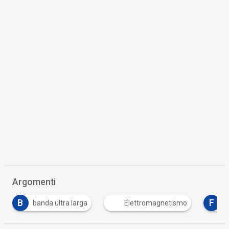
Argomenti
B
F
banda ultra larga
Elettromagnetismo
fre